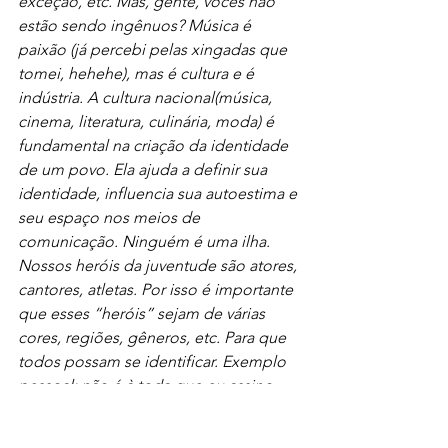
exceção, etc. Mas, gente, vocês não 
estão sendo ingênuos? Música é 
paixão (já percebi pelas xingadas que 
tomei, hehehe), mas é cultura e é 
indústria. A cultura nacional(música, 
cinema, literatura, culinária, moda) é 
fundamental na criação da identidade 
de um povo. Ela ajuda a definir sua 
identidade, influencia sua autoestima e 
seu espaço nos meios de 
comunicação. Ninguém é uma ilha. 
Nossos heróis da juventude são atores, 
cantores, atletas. Por isso é importante 
que esses “heróis” sejam de várias 
cores, regiões, gêneros, etc. Para que 
todos possam se identificar. Exemplo 
pessoal: não é à toda que eu assino 
meus textos com meu nome do meio 
italiano e não com meu sobrenome 