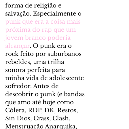
forma de religião e 
salvação. Especialmente o 
punk que era a coisa mais 
próxima do rap que um 
jovem branco poderia 
alcançar
. O punk era o 
rock feito por suburbanos 
rebeldes, uma trilha 
sonora perfeita para 
minha vida de adolescente 
sofredor. Antes de 
descobrir o punk (e bandas 
que amo até hoje como 
Cólera, RDP, DK, Restos, 
Sin Dios, Crass, Clash, 
Menstruação Anarquika, 