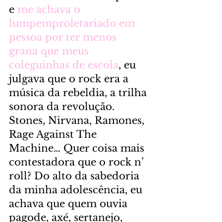
e 
me achava o 
lumpemproletariado em 
pessoa por ter menos 
grana que meus 
coleguinhas de escola
, eu 
julgava que o rock era a 
música da rebeldia, a trilha 
sonora da revolução. 
Stones, Nirvana, Ramones, 
Rage Against The 
Machine… Quer coisa mais 
contestadora que o rock n’ 
roll? Do alto da sabedoria 
da minha adolescência, eu 
achava que quem ouvia 
pagode, axé, sertanejo, 