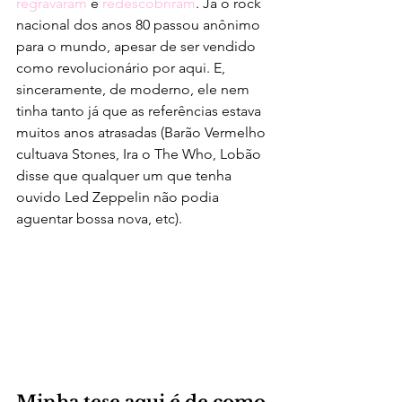
regravaram
 e 
redescobriram
. Já o rock 
nacional dos anos 80 passou anônimo 
para o mundo, apesar de ser vendido 
como revolucionário por aqui. E, 
sinceramente, de moderno, ele nem 
tinha tanto já que as referências estava 
muitos anos atrasadas (Barão Vermelho 
cultuava Stones, Ira o The Who, Lobão 
disse que qualquer um que tenha 
ouvido Led Zeppelin não podia 
aguentar bossa nova, etc).
Minha tese aqui é de como 