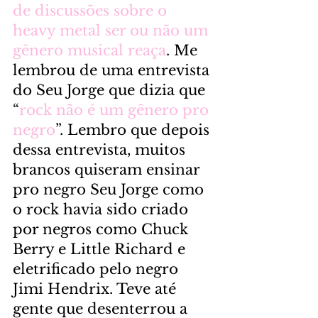
de discussões sobre o 
heavy metal ser ou não um 
gênero musical reaça
. Me 
lembrou de uma entrevista 
do Seu Jorge que dizia que 
“
rock não é um gênero pro 
negro
”. Lembro que depois 
dessa entrevista, muitos 
brancos quiseram ensinar 
pro negro Seu Jorge como 
o rock havia sido criado 
por negros como Chuck 
Berry e Little Richard e 
eletrificado pelo negro 
Jimi Hendrix. Teve até 
gente que desenterrou a 