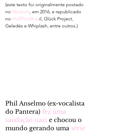
(este texto foi originalmente postado 
no 
Medium
, em 2016, e republicado 
no 
HuffPostBras
il, Glück Project, 
Geledés e Whiplash, entre outros.)
Phil Anselmo (ex-vocalista 
do Pantera) 
fez uma 
saudação nazi 
e chocou o 
mundo gerando uma 
série 