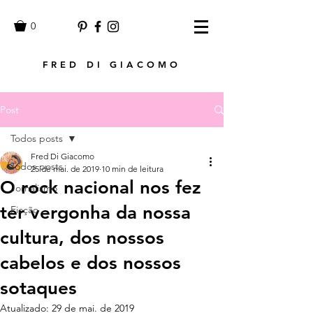
0
FRED DI GIACOMO
Post
Todos posts
Fred Di Giacomo
Todos posts
25 de mai. de 2019
10 min de leitura
O rock nacional nos fez
Jornalismo
ter vergonha da nossa
Ficção
cultura, dos nossos
cabelos e dos nossos
sotaques
Atualizado:
29 de mai. de 2019