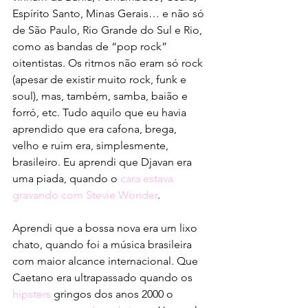
Espírito Santo, Minas Gerais… e não só 
de São Paulo, Rio Grande do Sul e Rio, 
como as bandas de “pop rock” 
oitentistas. Os ritmos não eram só rock 
(apesar de existir muito rock, funk e 
soul), mas, também, samba, baião e 
forró, etc. Tudo aquilo que eu havia 
aprendido que era cafona, brega, 
velho e ruim era, simplesmente, 
brasileiro. Eu aprendi que Djavan era 
uma piada, quando o 
cara estava 
gravando com Stevie Wonder
. 
Aprendi que a bossa nova era um lixo 
chato, quando foi a música brasileira 
com maior alcance internacional. Que 
Caetano era ultrapassado quando os 
hipsters
 gringos dos anos 2000 o 