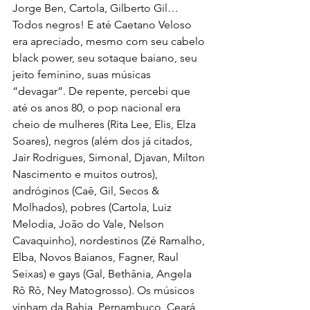
Jorge Ben, Cartola, Gilberto Gil… 
Todos negros! E até Caetano Veloso 
era apreciado, mesmo com seu cabelo 
black power, seu sotaque baiano, seu 
jeito feminino, suas músicas 
“devagar”. De repente, percebi que 
até os anos 80, o pop nacional era 
cheio de mulheres (Rita Lee, Elis, Elza 
Soares), negros (além dos já citados, 
Jair Rodrigues, Simonal, Djavan, Milton 
Nascimento e muitos outros), 
andróginos (Caê, Gil, Secos & 
Molhados), pobres (Cartola, Luiz 
Melodia, João do Vale, Nelson 
Cavaquinho), nordestinos (Zé Ramalho, 
Elba, Novos Baianos, Fagner, Raul 
Seixas) e gays (Gal, Bethânia, Angela 
Rô Rô, Ney Matogrosso). Os músicos 
vinham da Bahia, Pernambuco, Ceará, 