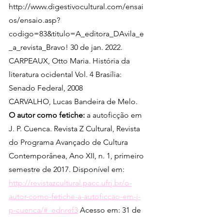
http://www.digestivocultural.com/ensai
os/ensaio.asp?
codigo=83&titulo=A_editora_DAvila_e
_a_revista_Bravo! 30 de jan. 2022.
CARPEAUX, Otto Maria. História da 
literatura ocidental Vol. 4 Brasília: 
Senado Federal, 2008
CARVALHO, Lucas Bandeira de Melo. 
O autor como fetiche: 
a autoficção em 
J. P. Cuenca.
Revista Z Cultural, Revista 
do Programa Avançado de Cultura 
Contemporânea, Ano XII, n. 1, primeiro 
semestre de 2017. Disponível em: 
http://revistazcultural.pacc.ufrj.br/o-
autor-como-fetiche-a-autoficcao-em-j-
p-cuenca/#_ednref3
 Acesso em: 31 de 