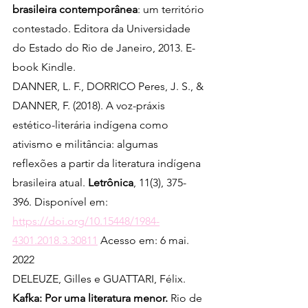
brasileira contemporânea
: um território 
contestado. Editora da Universidade 
do Estado do Rio de Janeiro, 2013. E-
book Kindle.
DANNER, L. F., DORRICO Peres, J. S., & 
DANNER, F. (2018). A voz-práxis 
estético-literária indígena como 
ativismo e militância: algumas 
reflexões a partir da literatura indígena 
brasileira atual. 
Letrônica
, 11(3), 375-
396. Disponível em: 
https://doi.org/10.15448/1984-
4301.2018.3.30811
 Acesso em: 6 mai. 
2022
DELEUZE, Gilles e GUATTARI, Félix.
Kafka: Por uma literatura menor.
 Rio de 