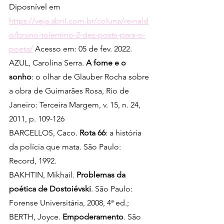
Diposnível em 
https://veja.abril.com.br/coluna/reinald
o/bruno-tolentino-2-dez-posts-para-o-
poeta/
 Acesso em: 05 de fev. 2022.
AZUL, Carolina Serra. 
A fome e o 
sonho
:
o olhar de Glauber Rocha sobre 
a obra de Guimarães Rosa, Rio de 
Janeiro: Terceira Margem, v. 15, n. 24, 
2011, p. 109-126
BARCELLOS, Caco. 
Rota 66
: a história 
da polícia que mata. São Paulo: 
Record, 1992.
BAKHTIN, Mikhail. 
Problemas da 
poética de Dostoiévski
. São Paulo: 
Forense Universitária, 2008, 4ª ed.;
BERTH, Joyce. 
Empoderamento
. São 