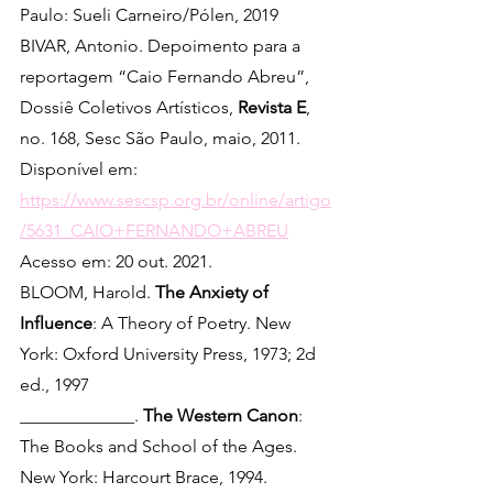
Paulo: Sueli Carneiro/Pólen, 2019
BIVAR, Antonio. Depoimento para a 
reportagem “Caio Fernando Abreu”, 
Dossiê Coletivos Artísticos, 
Revista E
, 
no. 168, Sesc São Paulo, maio, 2011. 
Disponível em: 
https://www.sescsp.org.br/online/artigo
/5631_CAIO+FERNANDO+ABREU
Acesso em: 20 out. 2021.
BLOOM, Harold. 
The Anxiety of 
Influence
: A Theory of Poetry. New 
York: Oxford University Press, 1973; 2d 
ed., 1997
_____________. 
The Western Canon
: 
The Books and School of the Ages. 
New York: Harcourt Brace, 1994.