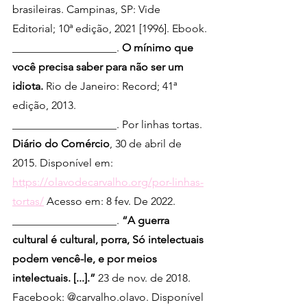
brasileiras. Campinas, SP: Vide 
Editorial; 10ª edição, 2021 [1996]. Ebook.
___________________. 
O mínimo que 
você precisa saber para não ser um 
idiota. 
Rio de Janeiro: Record; 41ª 
edição, 2013.
___________________. Por linhas tortas. 
Diário do Comércio
, 30 de abril de 
2015. Disponível em: 
https://olavodecarvalho.org/por-linhas-
tortas/
 Acesso em: 8 fev. De 2022.         
___________________. 
“A guerra 
cultural é cultural, porra, Só intelectuais 
podem vencê-le, e por meios 
intelectuais. [...].” 
23 de nov. de 2018. 
Facebook: @carvalho.olavo. Disponível 