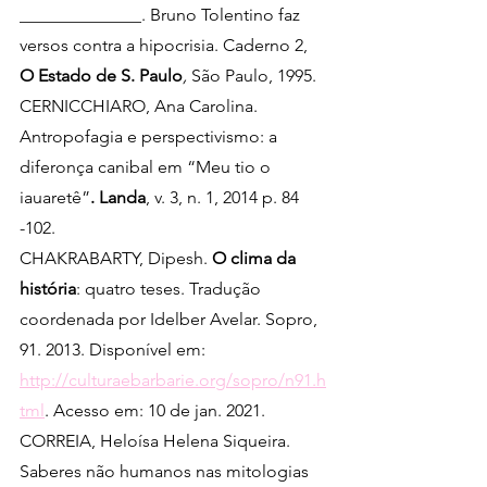
______________. Bruno Tolentino faz 
versos contra a hipocrisia. Caderno 2, 
O Estado de S. Paulo
, 
São Paulo, 1995.
CERNICCHIARO, Ana Carolina. 
Antropofagia e perspectivismo: a 
diferonça canibal em “Meu tio o 
iauaretê”
.
Landa
, v. 3, n. 1, 2014 p. 84 
-102.
CHAKRABARTY, Dipesh. 
O clima da 
história
: quatro teses. Tradução 
coordenada por Idelber Avelar. Sopro, 
91. 2013. Disponível em:  
http://culturaebarbarie.org/sopro/n91.h
tml
. Acesso em: 10 de jan. 2021.
CORREIA, Heloísa Helena Siqueira. 
Saberes não humanos nas mitologias 