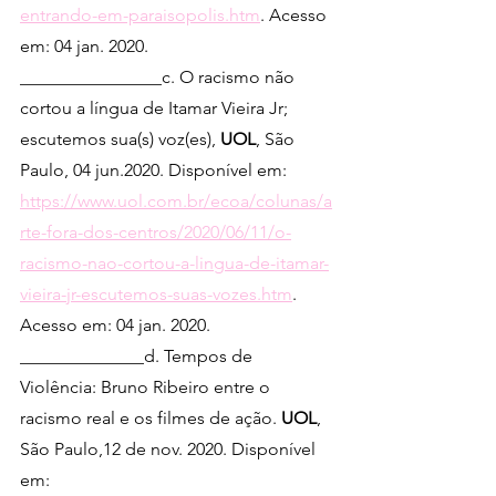
entrando-em-paraisopolis.htm
. Acesso 
em: 04 jan. 2020. 
________________c. O racismo não 
cortou a língua de Itamar Vieira Jr; 
escutemos sua(s) voz(es), 
UOL
, São 
Paulo, 04 jun.2020. Disponível em: 
https://www.uol.com.br/ecoa/colunas/a
rte-fora-dos-centros/2020/06/11/o-
racismo-nao-cortou-a-lingua-de-itamar-
vieira-jr-escutemos-suas-vozes.htm
. 
Acesso em: 04 jan. 2020.
______________d. Tempos de 
Violência: Bruno Ribeiro entre o 
racismo real e os filmes de ação. 
UOL
, 
São Paulo,12 de nov. 2020. Disponível 
em: 