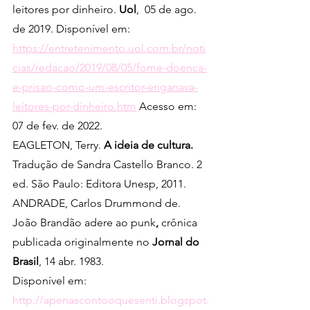
leitores por dinheiro. 
Uol
,  05 de ago. 
de 2019. Disponível em: 
https://entretenimento.uol.com.br/noti
cias/redacao/2019/08/05/fome-doenca-
e-prisao-como-um-escritor-enganava-
leitores-por-dinheiro.htm
 Acesso em: 
07 de fev. de 2022.
EAGLETON, Terry. 
A ideia de cultura.
Tradução de Sandra Castello Branco. 2 
ed. São Paulo: Editora Unesp, 2011.
ANDRADE, Carlos Drummond de. 
João Brandão adere ao punk
, 
crônica 
publicada originalmente no 
Jornal do 
Brasil
, 14 abr. 1983.
Disponível em: 
http://apenascontooquesenti.blogspot.