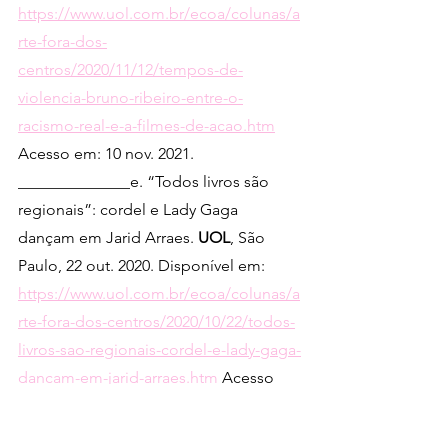
https://www.uol.com.br/ecoa/colunas/a
rte-fora-dos-
centros/2020/11/12/tempos-de-
violencia-bruno-ribeiro-entre-o-
racismo-real-e-a-filmes-de-acao.htm
Acesso em: 10 nov. 2021.
______________e. “Todos livros são 
regionais”: cordel e Lady Gaga 
dançam em Jarid Arraes. 
UOL
, São 
Paulo, 22 out. 2020. Disponível em: 
https://www.uol.com.br/ecoa/colunas/a
rte-fora-dos-centros/2020/10/22/todos-
livros-sao-regionais-cordel-e-lady-gaga-
dancam-em-jarid-arraes.htm
 Acesso 
em: 10 nov. 2021.
_____________f. A insustentável leveza 