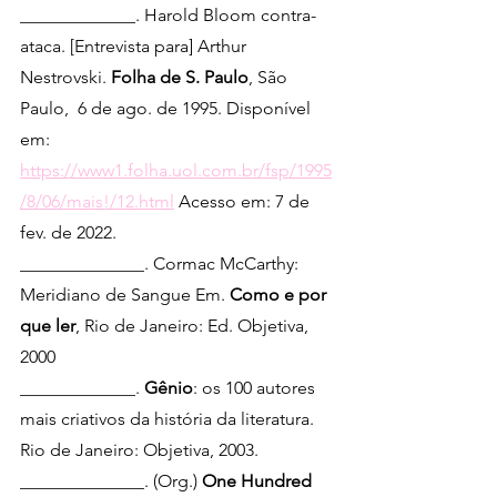
_____________. Harold Bloom contra-
ataca. [Entrevista para] Arthur 
Nestrovski. 
Folha de S. Paulo
, São 
Paulo,  6 de ago. de 1995. Disponível 
em: 
https://www1.folha.uol.com.br/fsp/1995
/8/06/mais!/12.html
 Acesso em: 7 de 
fev. de 2022.
______________. Cormac McCarthy: 
Meridiano de Sangue Em. 
Como e por 
que ler
, Rio de Janeiro: Ed. Objetiva, 
2000
_____________. 
Gênio
: os 100 autores 
mais criativos da história da literatura. 
Rio de Janeiro: Objetiva, 2003.
______________. (Org.) 
One Hundred 