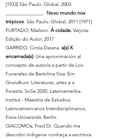
[1933] São Paulo: Global, 2003.
_______________.  
Novo mundo nos 
trópicos
. São Paulo: Global, 2011 [1971].
FURTADO, Mailson. 
À cidade.
 Varjota: 
Edição do Autor, 2017
GARRIDO, Cintia Daiana. 
a(s) X 
encarnada(s)
: Una aproximación al 
concepto de autoría a partir de Los 
Funerales de Bartolina Sisa. Em: 
Grundkurs: Literaturas, artes e a 
floresta. SoSe 2020. Lateinamerika-
Institut - Maestría de Estudios 
Latinoamericanos Interdisciplinarios, 
Freie Universität, Berlín. 
GIACOMOa, Fred Di.
Quando me 
descobri indígena:
conheça a escritora 