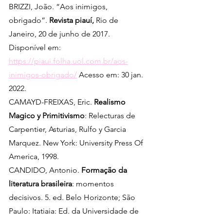
BRIZZI, João. “Aos inimigos, 
obrigado”. 
Revista piauí,
 Rio de 
Janeiro, 20 de junho de 2017.
Disponível em: 
https://piaui.folha.uol.com.br/aos-
inimigos-obrigado/
 Acesso em: 30 jan. 
2022.
CAMAYD-FREIXAS, Eric. 
Realismo 
Magico y Primitivismo
: Relecturas de 
Carpentier, Asturias, Rulfo y Garcia 
Marquez. New York: University Press Of 
America, 1998.
CANDIDO, Antonio. 
Formação da 
literatura brasileira
: momentos 
decisivos. 5. ed. Belo Horizonte; São 
Paulo: Itatiaia: Ed. da Universidade de 