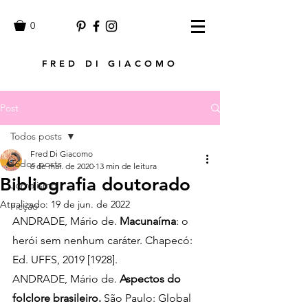
0
FRED DI GIACOMO
Post
Todos posts
Fred Di Giacomo
Todos posts
6 de mai. de 2020
13 min de leitura
Bibliografia doutorado
Jornalismo
Atualizado:
19 de jun. de 2022
Ficção
ANDRADE, Mário de. 
Macunaíma
: o 
herói sem nenhum caráter. Chapecó: 
Ed. UFFS, 2019 [1928].
ANDRADE, Mário de. 
Aspectos do 
folclore brasileiro. 
São Paulo: Global 