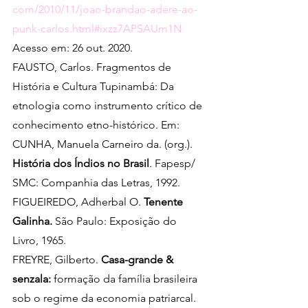
com/2010/11/joao-brandao-adere-ao-
punk-carlos.html#ixzz7APSAUm1N
Acesso em: 26 out. 2020.
FAUSTO, Carlos. Fragmentos de 
História e Cultura Tupinambá: Da 
etnologia como instrumento crítico de 
conhecimento etno-histórico. Em: 
CUNHA, Manuela Carneiro da. (org.). 
História dos Índios no Brasil
. 
Fapesp/ 
SMC: Companhia das Letras, 1992.
FIGUEIREDO, Adherbal O. 
Tenente 
Galinha. 
São Paulo: Exposição do 
Livro, 1965.
FREYRE, Gilberto. 
Casa-grande & 
senzala:
 formação da família brasileira 
sob o regime da economia patriarcal. 