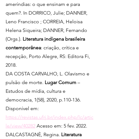
ameríndias: o que ensinam e para 
quem?. In DORRICO, Julie; DANNER, 
Leno Francisco ; CORREIA, Heloisa 
Helena Siqueira; DANNER, Fernando 
(Orgs.). 
Literatura indígena brasileira 
contemporânea
: criação, crítica e 
recepção, Porto Alegre, RS: Editora Fi, 
2018. 
​​DA COSTA CARVALHO, L. Olavismo e 
pulsão de morte. 
Lugar Comum
– 
Estudos de mídia, cultura e 
democracia, 1(58), 2020, p.110-136. 
Disponível em: 
https://revistas.ufrj.br/index.php/lc/artic
le/view/40282
 Acesso em: 5 fev. 2022.
DALCASTAGNÈ, Regina. 
Literatura 