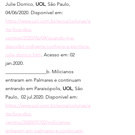
Julie Dorrico, 
UOL
, São Paulo, 
04/06/2020. Disponível em: 
https://www.uol.com.br/ecoa/colunas/a
rte-fora-dos-
centros/2020/06/04/quando-me-
descobri-indigena-conheca-a-escritora-
julie-dorrico.htm
. Acesso em: 02 
jan.2020.
_________________b. Milicianos 
entraram em Palmares e continuam 
entrando em Paraisópolis, 
UOL
, São 
Paulo,  02 jul.2020. Disponível em: 
https://www.uol.com.br/ecoa/colunas/a
rte-fora-dos-
centros/2020/07/02/milicianos-
entraram-em-palmares-e-continuam-