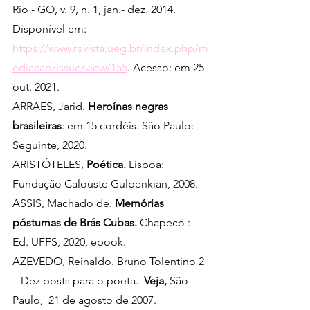
Rio - GO, v. 9, n. 1, jan.- dez. 2014. 
Disponível em: 
https://www.revista.ueg.br/index.php/m
ediacao/issue/view/155
. Acesso: em 25 
out. 2021. 
ARRAES, Jarid. 
Heroínas negras 
brasileiras
: em 15 cordéis. São Paulo: 
Seguinte, 2020.
ARISTÓTELES, 
Poética. 
Lisboa: 
Fundação Calouste Gulbenkian, 2008.
ASSIS, Machado de. 
Memórias 
póstumas de Brás Cubas.
 Chapecó : 
Ed. UFFS, 2020, ebook. 
AZEVEDO, Reinaldo. Bruno Tolentino 2 
– Dez posts para o poeta.  
Veja, 
São 
Paulo,  21 de agosto de 2007. 